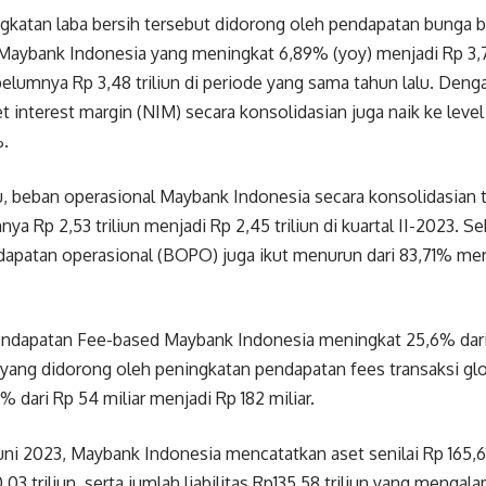
katan laba bersih tersebut didorong oleh pendapatan bunga be
Maybank Indonesia yang meningkat 6,89% (yoy) menjadi Rp 3,72 t
belumnya Rp 3,48 triliun di periode yang sama tahun lalu. Deng
et interest margin (NIM) secara konsolidasian juga naik ke lev
%.
, beban operasional Maybank Indonesia secara konsolidasian t
ya Rp 2,53 triliun menjadi Rp 2,45 triliun di kuartal II-2023. S
apatan operasional (BOPO) juga ikut menurun dari 83,71% menja
 pendapatan Fee-based Maybank Indonesia meningkat 25,6% dari
un, yang didorong oleh peningkatan pendapatan fees transaksi gl
% dari Rp 54 miliar menjadi Rp 182 miliar.
uni 2023, Maybank Indonesia mencatatkan aset senilai Rp 165,61 
03 triliun, serta jumlah liabilitas Rp135,58 triliun yang mengal