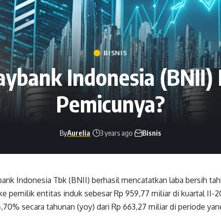
BISNIS
aybank Indonesia (BNII)
Pemicunya?
By
Aurelia
3 years ago
Bisnis
nk Indonesia Tbk (BNII) berhasil mencatatkan laba bersih tah
ke pemilik entitas induk sebesar Rp 959,77 miliar di kuartal II-2
70% secara tahunan (yoy) dari Rp 663,27 miliar di periode yan