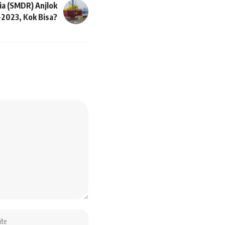
a (SMDR) Anjlok
I-2023, Kok Bisa?