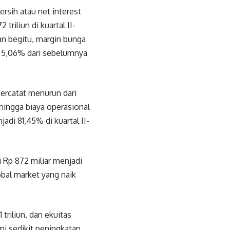
rsih atau net interest
riliun di kuartal II-
an begitu, margin bunga
el 5,06% dari sebelumnya
ercatat menurun dari
ehingga biaya operasional
di 81,45% di kuartal II-
 Rp 872 miliar menjadi
obal market yang naik
triliun, dan ekuitas
ami sedikit peningkatan