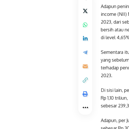
Adapun pening
income (NII) 
2023, dari se
bersih atau n
di level 4,65
Sementara itu
yang sebelumn
terhadap pend
2023.
Di sisi lain,
Rp 1,10 trili
sebesar 239,3
Adapun, per J
sebesar Rp 30,