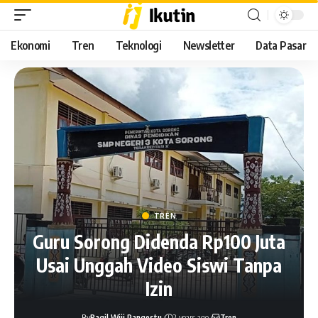
Ekonomi
Tren
Teknologi
Newsletter
Data Pasar
TREN
Guru Sorong Didenda Rp100 Juta
Usai Unggah Video Siswi Tanpa
Izin
By
Ragil Wiji Pangestu
2 years ago
Tren