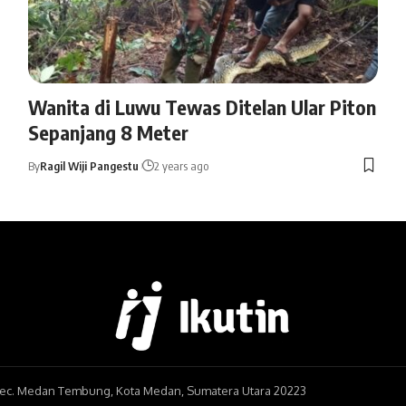
Wanita di Luwu Tewas Ditelan Ular Piton
Sepanjang 8 Meter
By
Ragil Wiji Pangestu
2 years ago
, Kec. Medan Tembung, Kota Medan, Sumatera Utara 20223