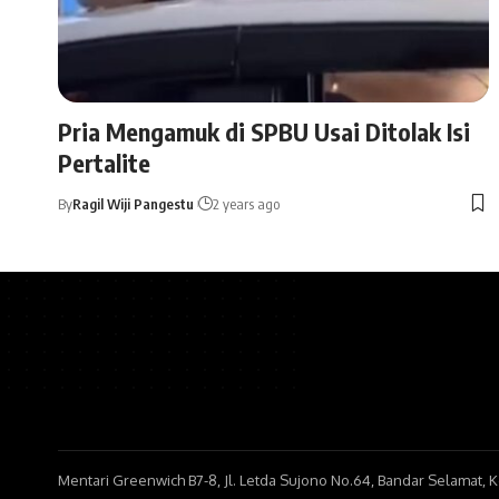
Pria Mengamuk di SPBU Usai Ditolak Isi
Pertalite
By
Ragil Wiji Pangestu
2 years ago
Mentari Greenwich B7-8, Jl. Letda Sujono No.64, Bandar Selamat