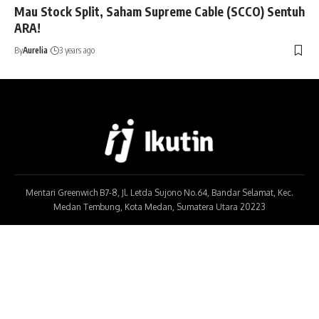
Mau Stock Split, Saham Supreme Cable (SCCO) Sentuh
ARA!
By
Aurelia
3 years ago
Mentari Greenwich B7-8, Jl. Letda Sujono No.64, Bandar Selamat, Kec.
Medan Tembung, Kota Medan, Sumatera Utara 20223