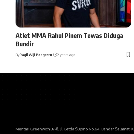
Atlet MMA Rahul Pinem Tewas Diduga
Bundir
By
Ragil Wiji Pangestu
2 years ago
Mentari Greenwich B7-8, Jl. Letda Sujono No.64, Bandar Selamat