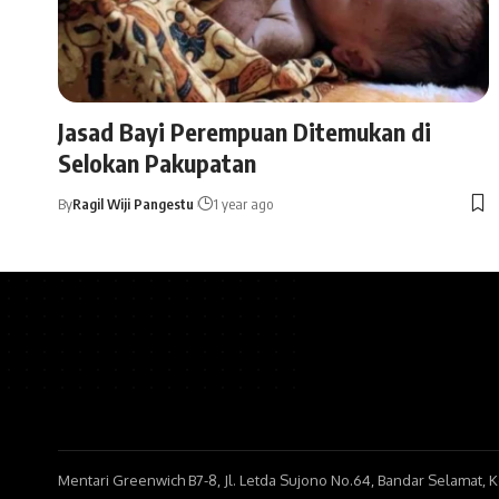
Jasad Bayi Perempuan Ditemukan di
Selokan Pakupatan
By
Ragil Wiji Pangestu
1 year ago
Mentari Greenwich B7-8, Jl. Letda Sujono No.64, Bandar Selamat