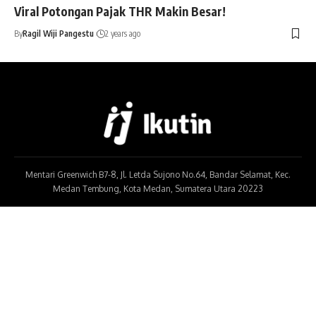
Viral Potongan Pajak THR Makin Besar!
By
Ragil Wiji Pangestu
2 years ago
Mentari Greenwich B7-8, Jl. Letda Sujono No.64, Bandar Selamat, Kec.
Medan Tembung, Kota Medan, Sumatera Utara 20223