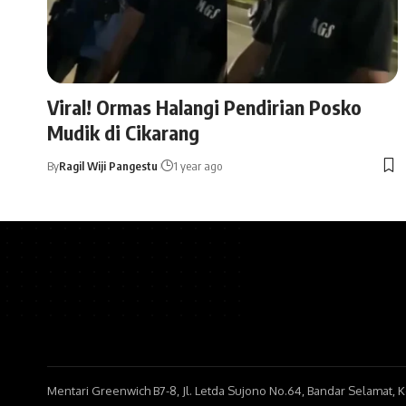
Viral! Ormas Halangi Pendirian Posko
Mudik di Cikarang
By
Ragil Wiji Pangestu
1 year ago
Mentari Greenwich B7-8, Jl. Letda Sujono No.64, Bandar Selamat