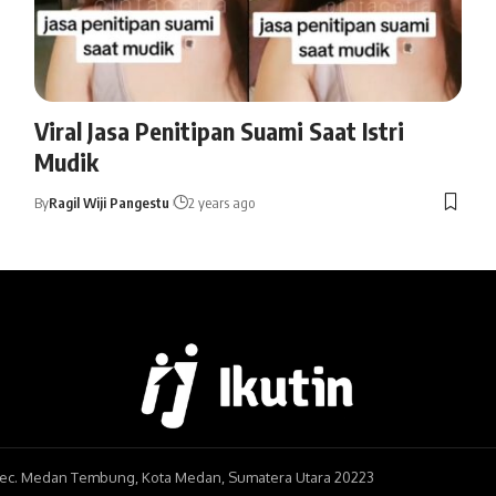
Viral Jasa Penitipan Suami Saat Istri
Mudik
By
Ragil Wiji Pangestu
2 years ago
, Kec. Medan Tembung, Kota Medan, Sumatera Utara 20223