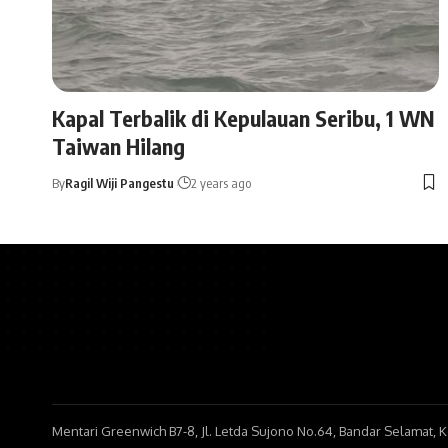
Kapal Terbalik di Kepulauan Seribu, 1 WN
Taiwan Hilang
By
Ragil Wiji Pangestu
2 years ago
Mentari Greenwich B7-8, Jl. Letda Sujono No.64, Bandar Selamat