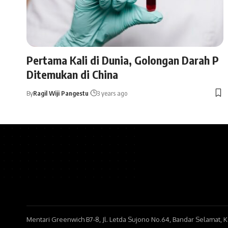
Pertama Kali di Dunia, Golongan Darah P
Ditemukan di China
By
Ragil Wiji Pangestu
3 years ago
Mentari Greenwich B7-8, Jl. Letda Sujono No.64, Bandar Selamat