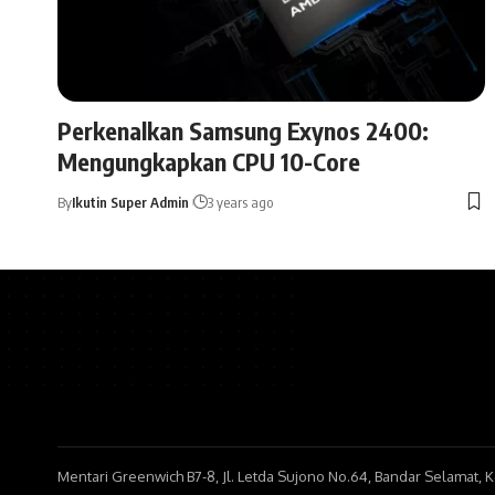
Perkenalkan Samsung Exynos 2400:
Mengungkapkan CPU 10-Core
By
Ikutin Super Admin
3 years ago
Mentari Greenwich B7-8, Jl. Letda Sujono No.64, Bandar Selamat