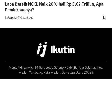
Laba Bersih NCKL Naik 20% Jadi Rp 5,62 Triliun, Apa
Pendorongnya?
By
Aurelia
2 years ago
Mentari Greenwich B7-8, Jl. Letda Sujono No.64, Bandar Selamat, Kec.
Medan Tembung, Kota Medan, Sumatera Utara 20223